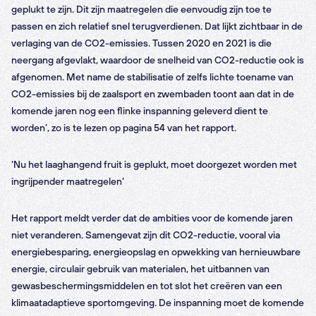
geplukt te zijn. Dit zijn maatregelen die eenvoudig zijn toe te
passen en zich relatief snel terugverdienen. Dat lijkt zichtbaar in de
verlaging van de CO2-emissies. Tussen 2020 en 2021 is die
neergang afgevlakt, waardoor de snelheid van CO2-reductie ook is
afgenomen. Met name de stabilisatie of zelfs lichte toename van
CO2-emissies bij de zaalsport en zwembaden toont aan dat in de
komende jaren nog een flinke inspanning geleverd dient te
worden’, zo is te lezen op pagina 54 van het rapport.
‘Nu het laaghangend fruit is geplukt, moet doorgezet worden met
ingrijpender maatregelen’
Het rapport meldt verder dat de ambities voor de komende jaren
niet veranderen. Samengevat zijn dit CO2-reductie, vooral via
energiebesparing, energieopslag en opwekking van hernieuwbare
energie, circulair gebruik van materialen, het uitbannen van
gewasbeschermingsmiddelen en tot slot het creëren van een
klimaatadaptieve sportomgeving. De inspanning moet de komende