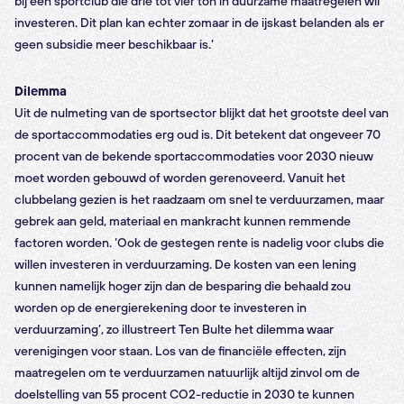
bij een sportclub die drie tot vier ton in duurzame maatregelen wil
investeren. Dit plan kan echter zomaar in de ijskast belanden als er
geen subsidie meer beschikbaar is.’
Dilemma
Uit de nulmeting van de sportsector blijkt dat het grootste deel van
de sportaccommodaties erg oud is. Dit betekent dat ongeveer 70
procent van de bekende sportaccommodaties voor 2030 nieuw
moet worden gebouwd of worden gerenoveerd. Vanuit het
clubbelang gezien is het raadzaam om snel te verduurzamen, maar
gebrek aan geld, materiaal en mankracht kunnen remmende
factoren worden. ‘Ook de gestegen rente is nadelig voor clubs die
willen investeren in verduurzaming. De kosten van een lening
kunnen namelijk hoger zijn dan de besparing die behaald zou
worden op de energierekening door te investeren in
verduurzaming’, zo illustreert Ten Bulte het dilemma waar
verenigingen voor staan. Los van de financiële effecten, zijn
maatregelen om te verduurzamen natuurlijk altijd zinvol om de
doelstelling van 55 procent CO2-reductie in 2030 te kunnen