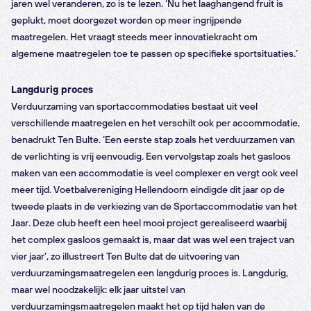
jaren wel veranderen, zo is te lezen. ‘Nu het laaghangend fruit is
geplukt, moet doorgezet worden op meer ingrijpende
maatregelen. Het vraagt steeds meer innovatiekracht om
algemene maatregelen toe te passen op specifieke sportsituaties.’
Langdurig proces
Verduurzaming van sportaccommodaties bestaat uit veel
verschillende maatregelen en het verschilt ook per accommodatie,
benadrukt Ten Bulte. ‘Een eerste stap zoals het verduurzamen van
de verlichting is vrij eenvoudig. Een vervolgstap zoals het gasloos
maken van een accommodatie is veel complexer en vergt ook veel
meer tijd. Voetbalvereniging Hellendoorn eindigde dit jaar op de
tweede plaats in de verkiezing van de Sportaccommodatie van het
Jaar. Deze club heeft een heel mooi project gerealiseerd waarbij
het complex gasloos gemaakt is, maar dat was wel een traject van
vier jaar’, zo illustreert Ten Bulte dat de uitvoering van
verduurzamingsmaatregelen een langdurig proces is. Langdurig,
maar wel noodzakelijk: elk jaar uitstel van
verduurzamingsmaatregelen maakt het op tijd halen van de