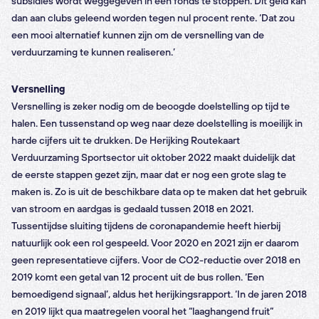
subsidies wordt weggegeven in een fonds te stoppen. Dit geld kan
dan aan clubs geleend worden tegen nul procent rente. ‘Dat zou
een mooi alternatief kunnen zijn om de versnelling van de
verduurzaming te kunnen realiseren.’
Versnelling
Versnelling is zeker nodig om de beoogde doelstelling op tijd te
halen. Een tussenstand op weg naar deze doelstelling is moeilijk in
harde cijfers uit te drukken. De Herijking Routekaart
Verduurzaming Sportsector uit oktober 2022 maakt duidelijk dat
de eerste stappen gezet zijn, maar dat er nog een grote slag te
maken is. Zo is uit de beschikbare data op te maken dat het gebruik
van stroom en aardgas is gedaald tussen 2018 en 2021.
Tussentijdse sluiting tijdens de coronapandemie heeft hierbij
natuurlijk ook een rol gespeeld. Voor 2020 en 2021 zijn er daarom
geen representatieve cijfers. Voor de CO2-reductie over 2018 en
2019 komt een getal van 12 procent uit de bus rollen. ‘Een
bemoedigend signaal’, aldus het herijkingsrapport. ‘In de jaren 2018
en 2019 lijkt qua maatregelen vooral het “laaghangend fruit”