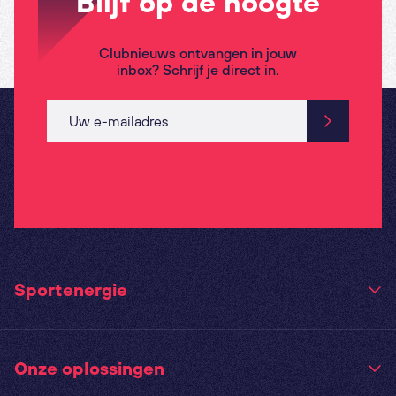
Blijf op de hoogte
Clubnieuws ontvangen in jouw
inbox? Schrijf je direct in.
Sportenergie
Onze oplossingen