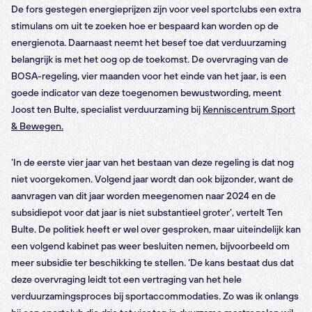
De fors gestegen energieprijzen zijn voor veel sportclubs een extra
stimulans om uit te zoeken hoe er bespaard kan worden op de
energienota. Daarnaast neemt het besef toe dat verduurzaming
belangrijk is met het oog op de toekomst. De overvraging van de
BOSA-regeling, vier maanden voor het einde van het jaar, is een
goede indicator van deze toegenomen bewustwording, meent
Joost ten Bulte, specialist verduurzaming bij
Kenniscentrum Sport
& Bewegen.
‘In de eerste vier jaar van het bestaan van deze regeling is dat nog
niet voorgekomen. Volgend jaar wordt dan ook bijzonder, want de
aanvragen van dit jaar worden meegenomen naar 2024 en de
subsidiepot voor dat jaar is niet substantieel groter’, vertelt Ten
Bulte. De politiek heeft er wel over gesproken, maar uiteindelijk kan
een volgend kabinet pas weer besluiten nemen, bijvoorbeeld om
meer subsidie ter beschikking te stellen. ‘De kans bestaat dus dat
deze overvraging leidt tot een vertraging van het hele
verduurzamingsproces bij sportaccommodaties. Zo was ik onlangs