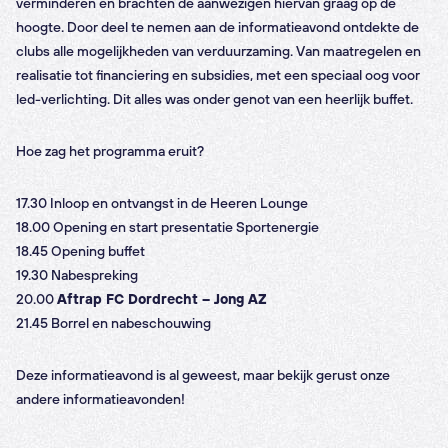
verminderen en brachten de aanwezigen hiervan graag op de
hoogte. Door deel te nemen aan de informatieavond ontdekte de
clubs alle mogelijkheden van verduurzaming. Van maatregelen en
realisatie tot financiering en subsidies, met een speciaal oog voor
led-verlichting. Dit alles was onder genot van een heerlijk buffet.
Hoe zag het programma eruit?
17.30 Inloop en ontvangst in de Heeren Lounge
18.00 Opening en start presentatie Sportenergie
18.45 Opening buffet
19.30 Nabespreking
20.00
Aftrap FC Dordrecht – Jong AZ
21.45 Borrel en nabeschouwing
Deze informatieavond is al geweest, maar bekijk gerust onze
andere informatieavonden!