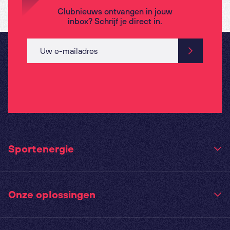
Clubnieuws ontvangen in jouw
inbox? Schrijf je direct in.
Sportenergie
Onze oplossingen